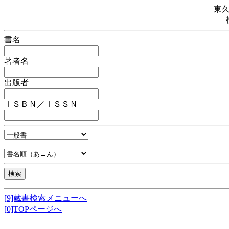
東
書名
著者名
出版者
ＩＳＢＮ／ＩＳＳＮ
[9]蔵書検索メニューへ
[0]TOPページへ