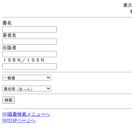
東
書名
著者名
出版者
ＩＳＢＮ／ＩＳＳＮ
[9]蔵書検索メニューへ
[0]TOPページへ