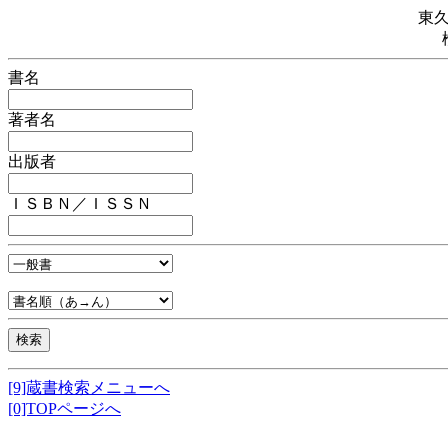
東
書名
著者名
出版者
ＩＳＢＮ／ＩＳＳＮ
[9]蔵書検索メニューへ
[0]TOPページへ