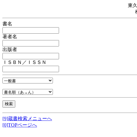
東
書名
著者名
出版者
ＩＳＢＮ／ＩＳＳＮ
[9]蔵書検索メニューへ
[0]TOPページへ