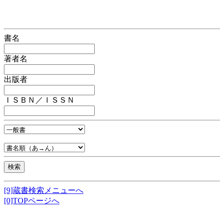
書名
著者名
出版者
ＩＳＢＮ／ＩＳＳＮ
[9]蔵書検索メニューへ
[0]TOPページへ