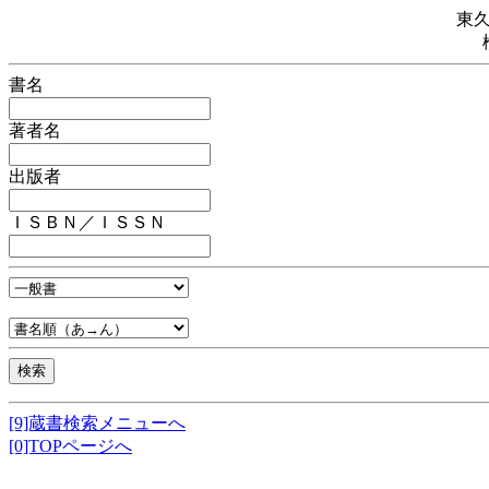
東
書名
著者名
出版者
ＩＳＢＮ／ＩＳＳＮ
[9]蔵書検索メニューへ
[0]TOPページへ