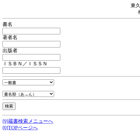
東
書名
著者名
出版者
ＩＳＢＮ／ＩＳＳＮ
[9]蔵書検索メニューへ
[0]TOPページへ