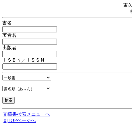
東
書名
著者名
出版者
ＩＳＢＮ／ＩＳＳＮ
[9]蔵書検索メニューへ
[0]TOPページへ