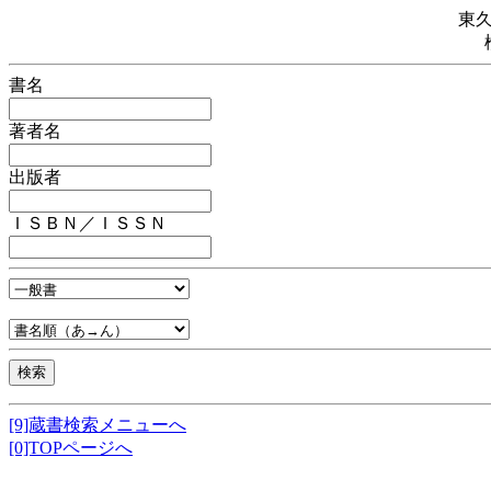
東
書名
著者名
出版者
ＩＳＢＮ／ＩＳＳＮ
[9]蔵書検索メニューへ
[0]TOPページへ