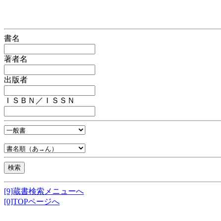
書名
著者名
出版者
ＩＳＢＮ／ＩＳＳＮ
[9]蔵書検索メニューへ
[0]TOPページへ