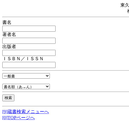
東
書名
著者名
出版者
ＩＳＢＮ／ＩＳＳＮ
[9]蔵書検索メニューへ
[0]TOPページへ