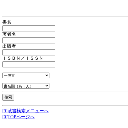
書名
著者名
出版者
ＩＳＢＮ／ＩＳＳＮ
[9]蔵書検索メニューへ
[0]TOPページへ