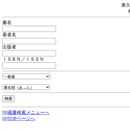
東
書名
著者名
出版者
ＩＳＢＮ／ＩＳＳＮ
[9]蔵書検索メニューへ
[0]TOPページへ