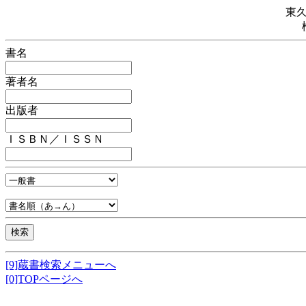
東
書名
著者名
出版者
ＩＳＢＮ／ＩＳＳＮ
[9]蔵書検索メニューへ
[0]TOPページへ