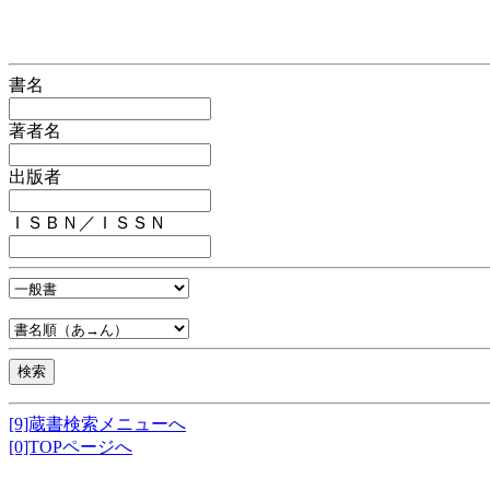
書名
著者名
出版者
ＩＳＢＮ／ＩＳＳＮ
[9]蔵書検索メニューへ
[0]TOPページへ