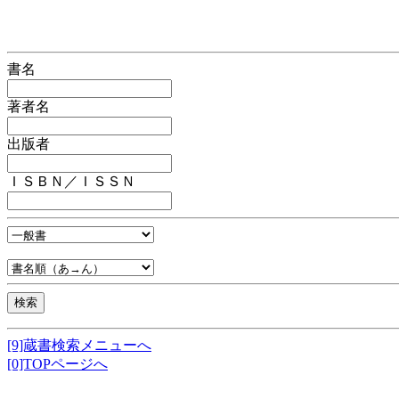
書名
著者名
出版者
ＩＳＢＮ／ＩＳＳＮ
[9]蔵書検索メニューへ
[0]TOPページへ