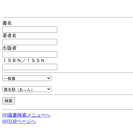
書名
著者名
出版者
ＩＳＢＮ／ＩＳＳＮ
[9]蔵書検索メニューへ
[0]TOPページへ