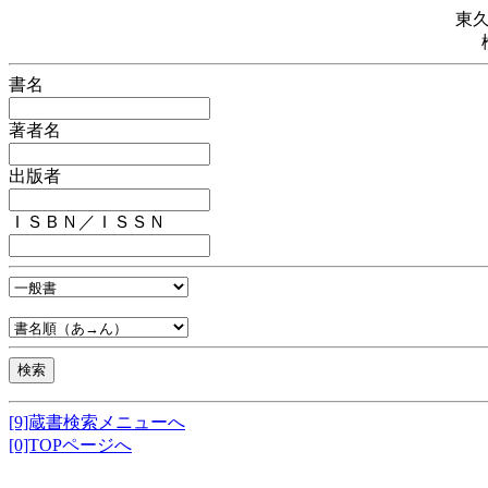
東
書名
著者名
出版者
ＩＳＢＮ／ＩＳＳＮ
[9]蔵書検索メニューへ
[0]TOPページへ