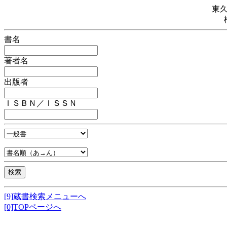
東
書名
著者名
出版者
ＩＳＢＮ／ＩＳＳＮ
[9]蔵書検索メニューへ
[0]TOPページへ