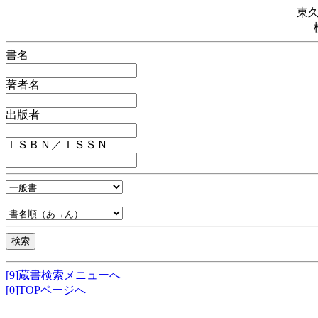
東
書名
著者名
出版者
ＩＳＢＮ／ＩＳＳＮ
[9]蔵書検索メニューへ
[0]TOPページへ