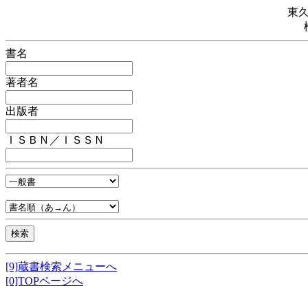
東
書名
著者名
出版者
ＩＳＢＮ／ＩＳＳＮ
[9]蔵書検索メニューへ
[0]TOPページへ