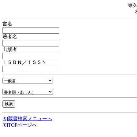
東
書名
著者名
出版者
ＩＳＢＮ／ＩＳＳＮ
[9]蔵書検索メニューへ
[0]TOPページへ