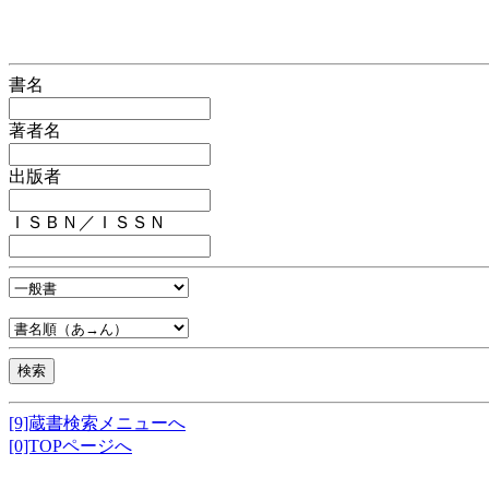
書名
著者名
出版者
ＩＳＢＮ／ＩＳＳＮ
[9]蔵書検索メニューへ
[0]TOPページへ