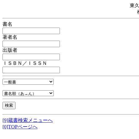
東
書名
著者名
出版者
ＩＳＢＮ／ＩＳＳＮ
[9]蔵書検索メニューへ
[0]TOPページへ