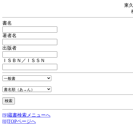
東
書名
著者名
出版者
ＩＳＢＮ／ＩＳＳＮ
[9]蔵書検索メニューへ
[0]TOPページへ