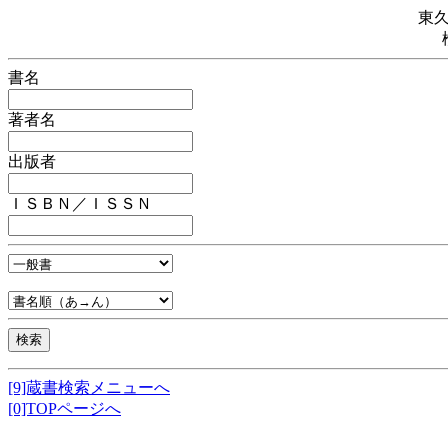
東
書名
著者名
出版者
ＩＳＢＮ／ＩＳＳＮ
[9]蔵書検索メニューへ
[0]TOPページへ