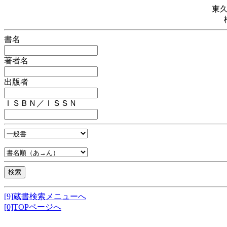
東
書名
著者名
出版者
ＩＳＢＮ／ＩＳＳＮ
[9]蔵書検索メニューへ
[0]TOPページへ