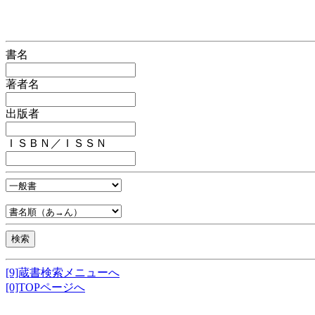
書名
著者名
出版者
ＩＳＢＮ／ＩＳＳＮ
[9]蔵書検索メニューへ
[0]TOPページへ