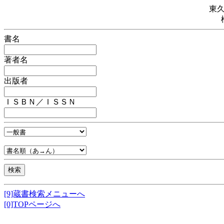
東
書名
著者名
出版者
ＩＳＢＮ／ＩＳＳＮ
[9]蔵書検索メニューへ
[0]TOPページへ