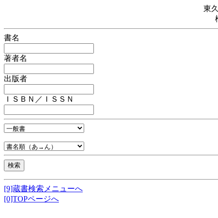
東
書名
著者名
出版者
ＩＳＢＮ／ＩＳＳＮ
[9]蔵書検索メニューへ
[0]TOPページへ