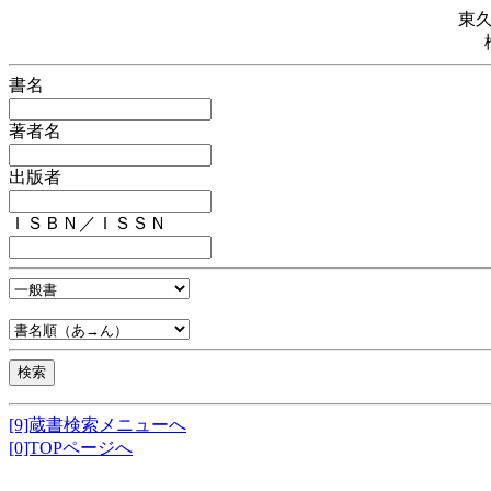
東
書名
著者名
出版者
ＩＳＢＮ／ＩＳＳＮ
[9]蔵書検索メニューへ
[0]TOPページへ