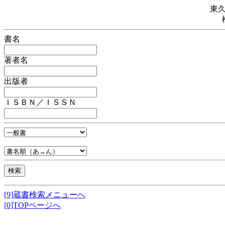
東
書名
著者名
出版者
ＩＳＢＮ／ＩＳＳＮ
[9]蔵書検索メニューへ
[0]TOPページへ