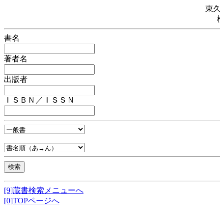
東
書名
著者名
出版者
ＩＳＢＮ／ＩＳＳＮ
[9]蔵書検索メニューへ
[0]TOPページへ