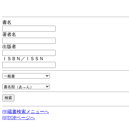
書名
著者名
出版者
ＩＳＢＮ／ＩＳＳＮ
[9]蔵書検索メニューへ
[0]TOPページへ