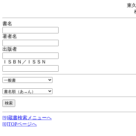
東
書名
著者名
出版者
ＩＳＢＮ／ＩＳＳＮ
[9]蔵書検索メニューへ
[0]TOPページへ