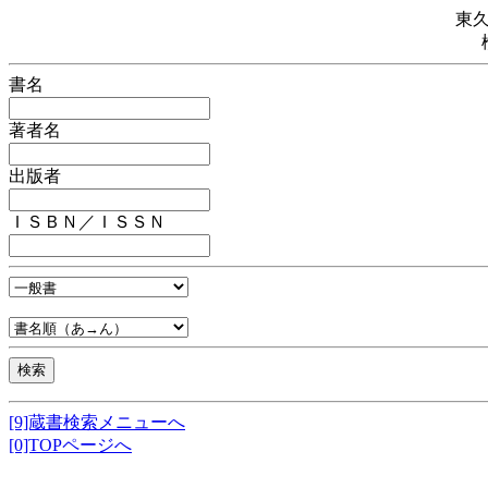
東
書名
著者名
出版者
ＩＳＢＮ／ＩＳＳＮ
[9]蔵書検索メニューへ
[0]TOPページへ