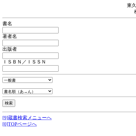
東
書名
著者名
出版者
ＩＳＢＮ／ＩＳＳＮ
[9]蔵書検索メニューへ
[0]TOPページへ