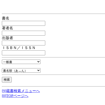
書名
著者名
出版者
ＩＳＢＮ／ＩＳＳＮ
[9]蔵書検索メニューへ
[0]TOPページへ