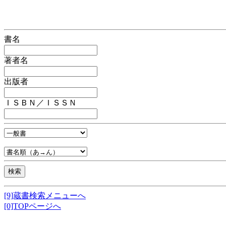
書名
著者名
出版者
ＩＳＢＮ／ＩＳＳＮ
[9]蔵書検索メニューへ
[0]TOPページへ