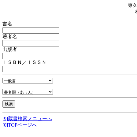
東
書名
著者名
出版者
ＩＳＢＮ／ＩＳＳＮ
[9]蔵書検索メニューへ
[0]TOPページへ