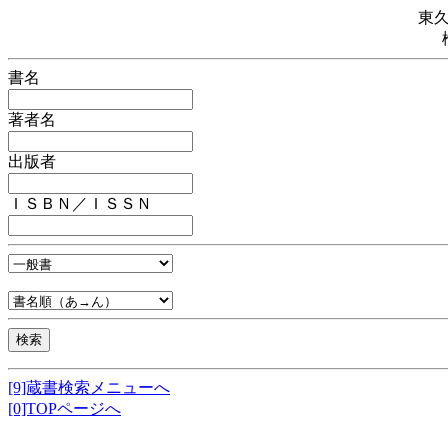
東
書名
著者名
出版者
ＩＳＢＮ／ＩＳＳＮ
[9]蔵書検索メニューへ
[0]TOPページへ