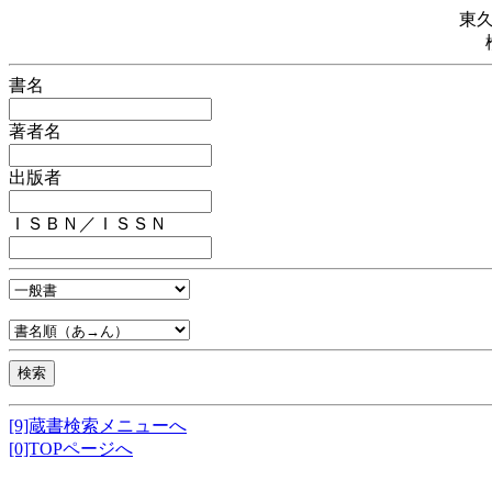
東
書名
著者名
出版者
ＩＳＢＮ／ＩＳＳＮ
[9]蔵書検索メニューへ
[0]TOPページへ