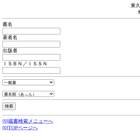
東
書名
著者名
出版者
ＩＳＢＮ／ＩＳＳＮ
[9]蔵書検索メニューへ
[0]TOPページへ