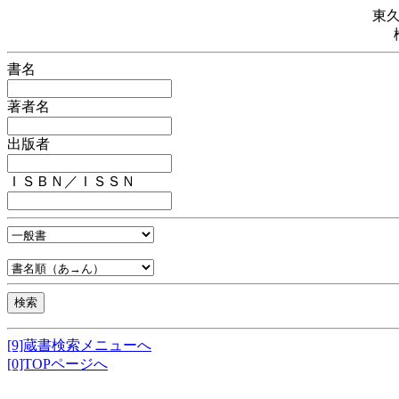
東
書名
著者名
出版者
ＩＳＢＮ／ＩＳＳＮ
[9]蔵書検索メニューへ
[0]TOPページへ