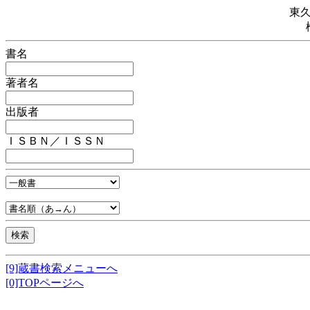
東
書名
著者名
出版者
ＩＳＢＮ／ＩＳＳＮ
[9]蔵書検索メニューへ
[0]TOPページへ