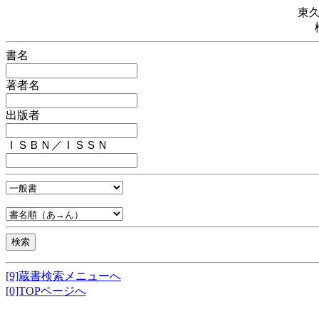
東
書名
著者名
出版者
ＩＳＢＮ／ＩＳＳＮ
[9]蔵書検索メニューへ
[0]TOPページへ