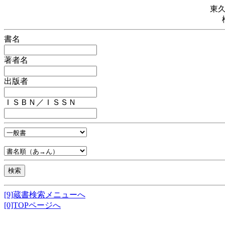
東
書名
著者名
出版者
ＩＳＢＮ／ＩＳＳＮ
[9]蔵書検索メニューへ
[0]TOPページへ