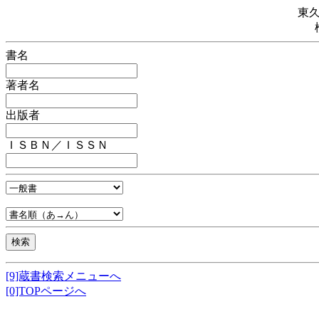
東
書名
著者名
出版者
ＩＳＢＮ／ＩＳＳＮ
[9]蔵書検索メニューへ
[0]TOPページへ