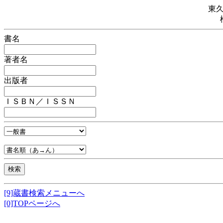
東
書名
著者名
出版者
ＩＳＢＮ／ＩＳＳＮ
[9]蔵書検索メニューへ
[0]TOPページへ