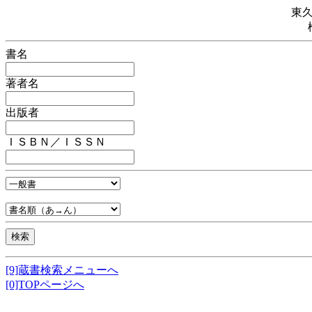
東
書名
著者名
出版者
ＩＳＢＮ／ＩＳＳＮ
[9]蔵書検索メニューへ
[0]TOPページへ